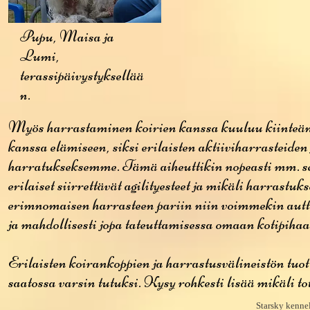
Pupu, Maisa ja
Lumi,
terassipäivystyksellää
n.
Myös harrastaminen koirien kanssa kuuluu kiinteän
kanssa elämiseen, siksi erilaisten aktiiviharrasteiden 
harratukseksemme. Tämä aiheuttikin nopeasti mm. se
erilaiset siirrettävät agilityesteet ja mikäli harrastuk
erimnomaisen harrasteen pariin niin voimmekin autt
ja mahdollisesti jopa tateuttamisessa omaan kotipihaa
Erilaisten koirankoppien ja harrastusvälineistön tuo
saatossa varsin tutuksi. Kysy rohkesti lisää mikäli to
Starsky kenne