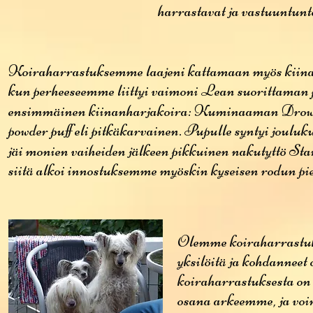
harrastavat ja vastuuntunto
Koiraharrastuksemme laajeni kattamaan myös kiina
kun perheeseemme liittyi vaimoni Lean suorittaman p
ensimmäinen kiinanharjakoira: Kuminaaman Dro
powder puff eli pitkäkarvainen. Pupulle syntyi joulu
jäi monien vaiheiden jälkeen pikkuinen nakutyttö S
siitä alkoi innostuksemme myöskin kyseisen rodun pi
Olemme koiraharrastuks
yksilöitä ja kohdanne
koiraharrastuksesta on
osana arkeemme, ja voi