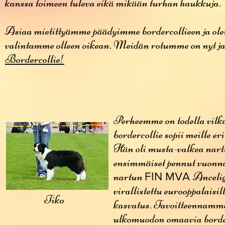
kanssa toimeen tuleva eikä mikään turhan haukkuja.
Asiaa mietittyämme päädyimme bordercollieen ja o
valintamme olleen oikean. Meidän rotumme on nyt ja
Bordercollie!
Perheemme on todella vilka
bordercollie sopii meille e
Hän oli musta-valkea nar
ensimmäiset pennut vuonna 
nartun
Ancelig
FIN MVA
virallistettu eurooppalaisil
Tiko
kasvatus. Tavoitteennamme
ulkomuodon omaavia border