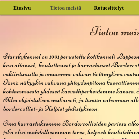
Etusivu
Tietoa meistä
Rotuesittelyt
Tietoa mei
Starskykennel on 1991 perustettu kotikenneli Lapp
kasvattaneet, kouluttaneet ja harrastaneet Bordercol
vakiintunutta ja omaamme vahvan tietämyksen vastuu
Tämä näkyykin vahvana yhteydenpitona kasvattiemme p
kohtaamisesta yhdessä kasvattiperheidemme kanssa.
Skl:n ohjeistuksen mukaiseti, ja tämän valvonnan 
bordercolliet- ja Kelpiet yhdistykseen.
Oma harrastuksemme Bordercollieiden parissa alkoi 
joka olisi mahdollisemman terve, helposti koulutettav