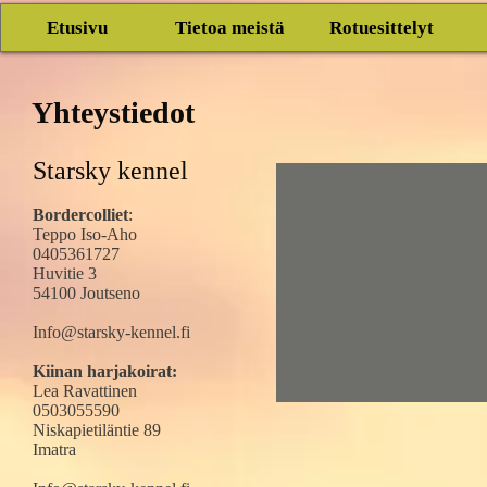
Etusivu
Tietoa meistä
Rotuesittelyt
Yhteystiedot ​
Starsky kennel
Bordercolliet
:
Teppo Iso-Aho
0405361727
Huvitie 3
54100 Joutseno
Info@starsky-kennel.fi
Kiinan harjakoirat:
Lea Ravattinen
0503055590
Niskapietiläntie 89
Imatra