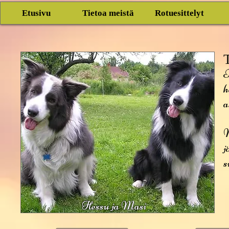
Etusivu
Tietoa meistä
Rotuesittelyt
T
h
a
M
j
s
Hessu ja Masi