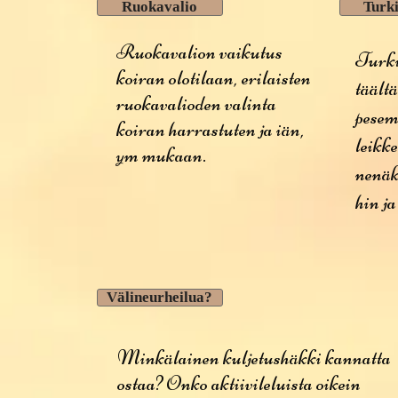
Ruokavalio
Turk
Ruokavalion vaikutus
Turki
koiran olotilaan, erilaisten
täältä
ruokavalioden valinta
pesemi
koiran harrastuten ja iän,
leikke
ym mukaan.
nenäk
hin j
Välineurheilua?
Minkälainen kuljetushäkki kannatta
ostaa? Onko aktiivileluista oikein