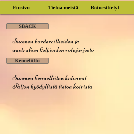
Etusivu
Tietoa meistä
Rotuesittelyt
SBACK
Suomen bordercillieiden ja
australian kelpieiden rotujärjestö
Kenneliitto
Suomen kennelliiton kotisivut.
Paljon hyödyllistä tietoa koirista.